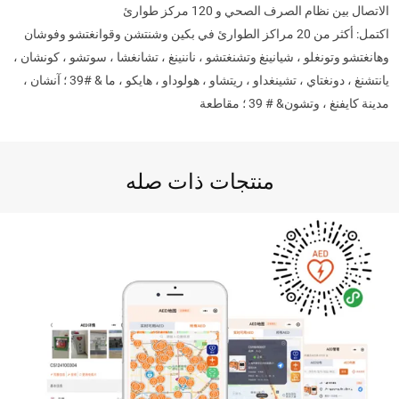
الاتصال بين نظام الصرف الصحي و 120 مركز طوارئ
اكتمل: أكثر من 20 مراكز الطوارئ في بكين وشنتشن وقوانغتشو وفوشان
وهانغتشو وتونغلو ، شيانينغ وتشنغتشو ، ناننينغ ، تشانغشا ، سوتشو ، كونشان ،
يانتشنغ ، دونغتاي ، تشينغداو ، ريتشاو ، هولوداو ، هايكو ، ما & #39 ؛ آنشان ،
مدينة كايفنغ ، وتشون& # 39 ؛ مقاطعة
منتجات ذات صله