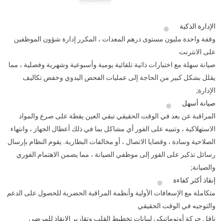
الإدارة الذكية
وقفة واحدة مليون مستوى درهم المعدات ، المكرر إدارة شؤون الموظفين
على الانترنت
صيانة سهلة مع اختبارات ذاتية تلقائية يومية وأسبوعية وشهرية وفصلية ، مما
يقلل بشكل كبير من الحاجة إلى عمليات الفحص اليدوي وخفض تكاليف
الإدارة;
صيانة أسهل
المراقبة عن بعد في الوقت الحقيقي تبقي العين يقظة على صرع والمواد
الاستهلاكية ، وتنبيه على الفور أي مشاكل بما في ذلك أعطال الجهاز ، وانتهاء
الصلاحية وسادة ، وقضايا الاتصال ، أو مخالفات البطارية. يقوم النظام بإرسال
رسائل تذكير على الفور إلى موظفي الصيانة ، مما يضمن الاهتمام الفوري
والصيانة;
إنقاذ أكثر كفاءة
متكاملة مع الإسعافات الأولية وأنظمة المراقبة الحضرية للحصول على الدعم
والتوجيه في الوقت الحقيقي
ناقل حركة أوتوماتيكي لبيانات تخطيط القلب وتقارير الإنقاذ للمرضى