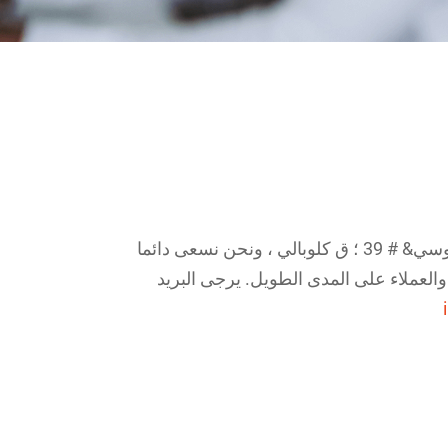
إذا كنت مهتما بتوزيع منتجات جوسي& # 39 ؛ ق كلوبالي ، ونحن نسعى دائما
والعملاء على المدى الطويل. يرجى البريد