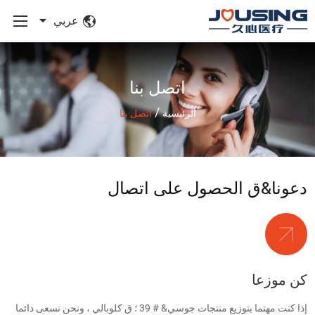
عربي
اتصل بنا
/
الرئيسية
اتصل بنا
دعونا&ق الحصول على اتصال
كن موزعا
إذا كنت مهتما بتوزيع منتجات جوسي& # 39 ؛ ق كلوبالي ، ونحن نسعى دائما