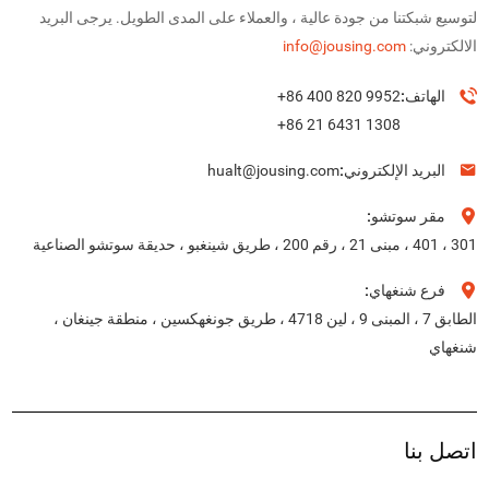
لتوسيع شبكتنا من جودة عالية ، والعملاء على المدى الطويل. يرجى البريد
الالكتروني:
info@jousing.com
الهاتف:
+86 400 820 9952
+86 21 6431 1308
البريد الإلكتروني:
hualt@jousing.com
مقر سوتشو:
301 ، 401 ، مبنى 21 ، رقم 200 ، طريق شينغبو ، حديقة سوتشو الصناعية
فرع شنغهاي:
الطابق 7 ، المبنى 9 ، لين 4718 ، طريق جونغهكسين ، منطقة جينغان ،
شنغهاي
اتصل بنا