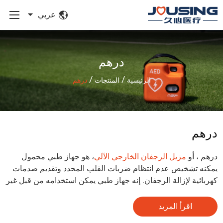
عربي
درهم
/
/
الرئيسية
المنتجات
درهم
درهم
درهم ، أو
مزيل الرجفان الخارجي الآلي
، هو جهاز طبي محمول
يمكنه تشخيص عدم انتظام ضربات القلب المحدد وتقديم صدمات
كهربائية لإزالة الرجفان. إنه جهاز طبي يمكن استخدامه من قبل غير
المتخصصين لإنقاذ المرضى الذين يعانون من السكتة القلبية. درهم
خفيف الوزن ومحمول ، ويستخدم على نطاق واسع في الأماكن
اقرأ المزيد
العامة مثل المطارات ومراكز التسوق والمدارس. وهو حلقة